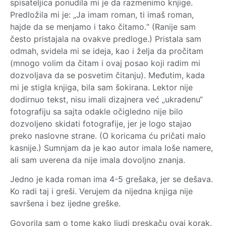
spisateljica ponudila mi je da razmenimo knjige.
Predložila mi je: „Ja imam roman, ti imaš roman,
hajde da se menjamo i tako čitamo.“ (Ranije sam
često pristajala na ovakve predloge.) Pristala sam
odmah, svidela mi se ideja, kao i želja da pročitam
(mnogo volim da čitam i ovaj posao koji radim mi
dozvoljava da se posvetim čitanju). Međutim, kada
mi je stigla knjiga, bila sam šokirana. Lektor nije
dodirnuo tekst, nisu imali dizajnera već „ukradenu“
fotografiju sa sajta odakle očigledno nije bilo
dozvoljeno skidati fotografije, jer je logo stajao
preko naslovne strane. (O koricama ću pričati malo
kasnije.) Sumnjam da je kao autor imala loše namere,
ali sam uverena da nije imala dovoljno znanja.
Jedno je kada roman ima 4-5 grešaka, jer se dešava.
Ko radi taj i greši. Verujem da nijedna knjiga nije
savršena i bez ijedne greške.
Govorila sam o tome kako ljudi preskaču ovaj korak.