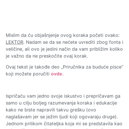
Mislim da ću objašnjenje ovog koraka početi ovako:
LEKTOR
. Nadam se da se nećete uvrediti zbog fonta i
veličine, ali ovo je jedini način da vam približim koliko
je važno da ne preskočite ovaj korak.
Ovaj tekst je takođe deo „Priručnika za buduće pisce“
koji možete poručiti
ovde.
Ispričaću vam jedno svoje iskustvo i prepričavam ga
samo u cilju boljeg razumevanja koraka i edukacije
kako ne biste napravili takvu grešku (ovo
naglašavam jer se ježim ljudi koji ogovaraju druge).
Jednom prilikom čitateljka koja mi se predstavila kao