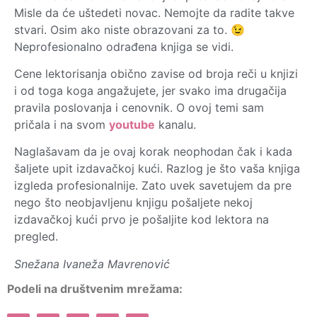
Misle da će uštedeti novac. Nemojte da radite takve
stvari. Osim ako niste obrazovani za to. 😉
Neprofesionalno odrađena knjiga se vidi.
Cene lektorisanja obično zavise od broja reči u knjizi
i od toga koga angažujete, jer svako ima drugačija
pravila poslovanja i cenovnik. O ovoj temi sam
pričala i na svom
youtube
kanalu.
Naglašavam da je ovaj korak neophodan čak i kada
šaljete upit izdavačkoj kući. Razlog je što vaša knjiga
izgleda profesionalnije. Zato uvek savetujem da pre
nego što neobjavljenu knjigu pošaljete nekoj
izdavačkoj kući prvo je pošaljite kod lektora na
pregled.
Snežana Ivaneža Mavrenović
Podeli na društvenim mrežama: