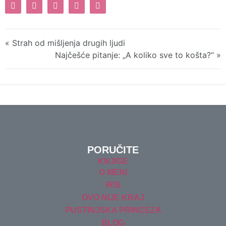
« Strah od mišljenja drugih ljudi
Najčešće pitanje: „A koliko sve to košta?“ »
PORUČITE
KNJIGE
O MENI
IRIS
OVO NIJE KRAJ
PUSTINJSKA PRINCEZA
BLOG